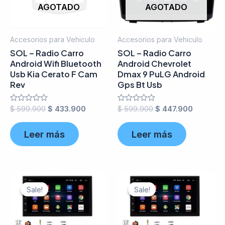
AGOTADO
AGOTADO
Accesorios para Vehiculo
Accesorios para Vehiculo
SOL – Radio Carro
SOL – Radio Carro
Android Wifi Bluetooth
Android Chevrolet
Usb Kia Cerato F Cam
Dmax 9 PuLG Android
Rev
Gps Bt Usb
Valorado
$
599.900
$
433.900
Valorado
$
599.900
$
447.900
en
en
0
0
de
de
Leer más
Leer más
5
5
Sale!
Sale!
Sale!
Sale!