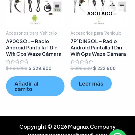
AGOTADO
Accesorios para Vehiculo
Accesorios para Vehiculo
A900SOL – Radio
7P1DINSOL – Radio
Android Pantalla 1 Din
Android Pantalla 1 Din
Wifi Gps Waze Cámara
Wifi Gps Waze Cámara
Valorado
$
599.900
$
329.900
Valorado
$
399.900
$
232.900
en
en
0
0
de
de
Añadir al
Leer más
5
5
carrito
Copyright © 2026 Magnux Company
magnuxcompany@gmail.com