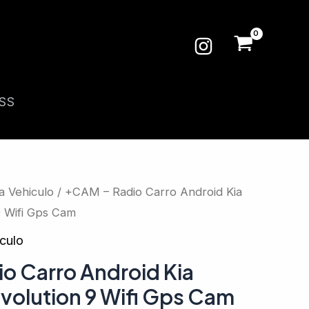
SS
a Vehiculo
/ +CAM – Radio Carro Android Kia
9 Wifi Gps Cam
culo
o Carro Android Kia
volution 9 Wifi Gps Cam