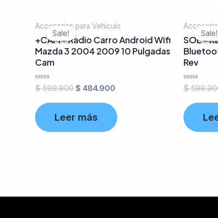
Accesorios para Vehiculo
Accesorio
Sale!
Sale!
Sale!
Sale!
+CAM – Radio Carro Android Wifi
SOL – Ra
Mazda 3 2004 2009 10 Pulgadas
Bluetoo
Cam
Rev
Valorado
Valorado
$
599.900
$
484.900
$
599.90
en
en
0
0
de
de
Leer más
Le
5
5