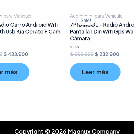
s para Vehiculo
Accesorios para Vehiculo
Sale!
Sale!
dio Carro Android Wifi
7P1DINSOL – Radio Andro
th Usb Kia Cerato F Cam
Pantalla 1 Din Wifi Gps W
Cámara
Valorado
0
$
433.900
$
399.900
$
232.900
en
0
de
er más
Leer más
5
Copyright © 2026 Magnux Company