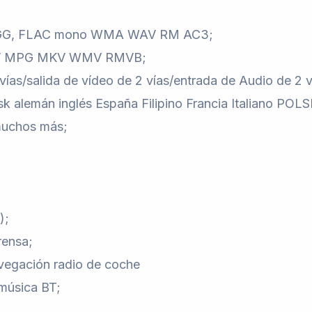
 OGG, FLAC mono WMA WAV RM AC3;
MOV MPG MKV WMV RMVB;
 vías/salida de vídeo de 2 vías/entrada de Audio de 2
 alemán inglés España Filipino Francia Italiano PO
muchos más;
);
rensa;
vegación radio de coche
 música BT;