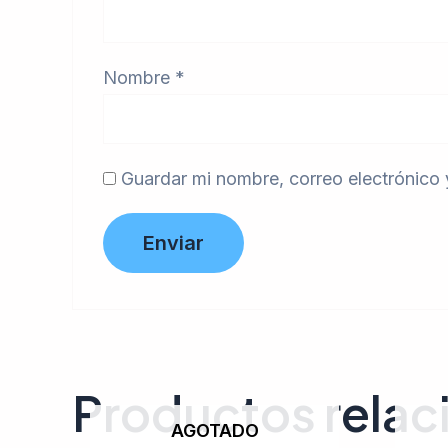
Nombre
*
Guardar mi nombre, correo electrónico 
Productos rela
AGOTADO