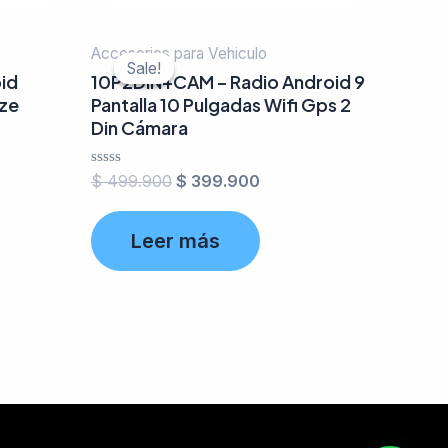
Accesorios para Vehiculo
Sale!
Sale!
id
10P2DIN+CAM – Radio Android 9
aze
Pantalla 10 Pulgadas Wifi Gps 2
Din Cámara
Valorado
$
499.900
$
399.900
en
0
de
Leer más
5