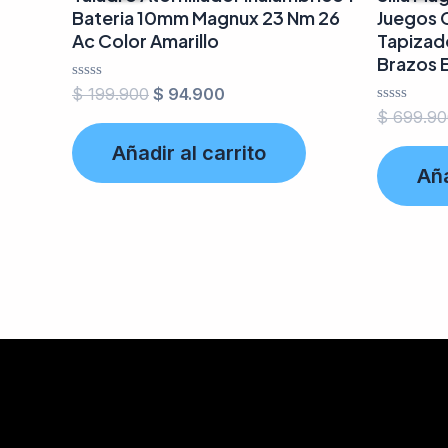
Bateria 10mm Magnux 23 Nm 26
Juegos 
Ac Color Amarillo
Tapizad
Brazos 
Valorado
$
199.900
$
94.900
en
Valorado
$
699.90
0
en
de
0
Añadir al carrito
5
de
Aña
5