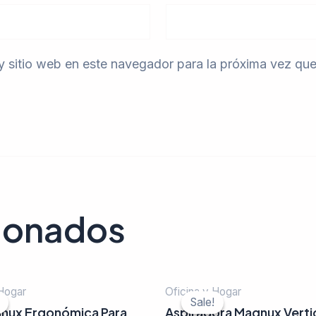
y sitio web en este navegador para la próxima vez qu
cionados
 Hogar
Oficina y Hogar
Sale!
Sale!
agnux Ergonómica Para
Aspiradora Magnux Verti