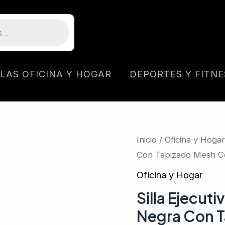
LLAS OFICINA Y HOGAR
DEPORTES Y FITNE
Silla
Inicio
/
Oficina y Hogar
Con Tapizado Mesh C
Ejecutiva
Magnux
Oficina y Hogar
Ergonómica
Silla Ejecu
Negra
Negra Con T
Con