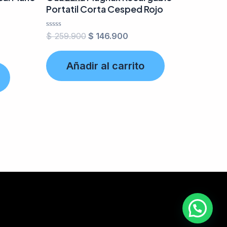
Portatil Corta Cesped Rojo
Valorado
$
259.900
$
146.900
en
0
de
Añadir al carrito
5