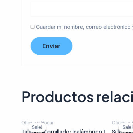
Guardar mi nombre, correo electrónico 
Productos rela
Oficina y Hogar
Oficina y
Sale!
Sale!
Sale!
Sale!
Taladro Atornillador Inalámbrico 1
Silla M