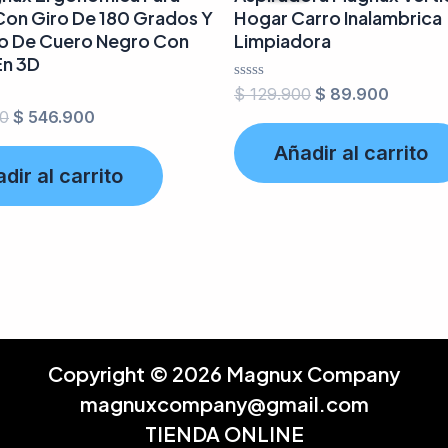
Con Giro De 180 Grados Y
Hogar Carro Inalambrica
o De Cuero Negro Con
Limpiadora
En 3D
Valorado
$
129.900
$
89.900
en
0
$
546.900
0
de
Añadir al carrito
5
dir al carrito
Copyright © 2026 Magnux Company
magnuxcompany@gmail.com
TIENDA ONLINE