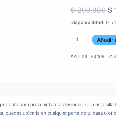
Tapizado
$
299.900
$
Mesh
Disponibilidad:
91 d
Color
Negro
Añadir a
cantidad
SKU:
SILLA4005
Cat
ortante para prevenir futuras lesiones. Con esta sill
s, puedes ubicarla en cualquier parte de tu casa u ofi