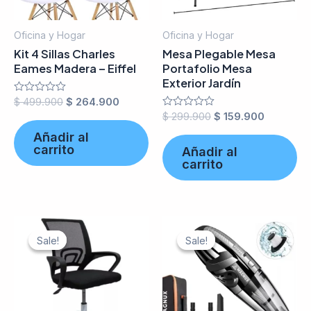
Oficina y Hogar
Oficina y Hogar
Kit 4 Sillas Charles
Mesa Plegable Mesa
Eames Madera – Eiffel
Portafolio Mesa
Exterior Jardín
Valorado
$
499.900
$
264.900
en
Valorado
$
299.900
$
159.900
0
en
de
Añadir al
0
5
de
carrito
Añadir al
5
carrito
Sale!
Sale!
Sale!
Sale!