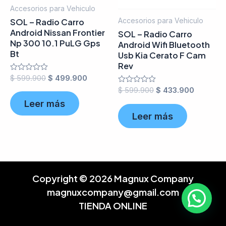
Accesorios para Vehiculo
Accesorios para Vehiculo
SOL – Radio Carro
Android Nissan Frontier
SOL – Radio Carro
Np 300 10.1 PuLG Gps
Android Wifi Bluetooth
Bt
Usb Kia Cerato F Cam
Rev
Valorado
$
599.900
$
499.900
en
Valorado
$
599.900
$
433.900
0
en
de
Leer más
0
5
de
Leer más
5
Copyright © 2026 Magnux Company
magnuxcompany@gmail.com
TIENDA ONLINE