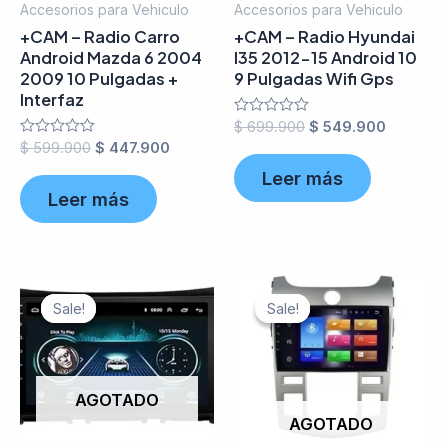
Accesorios para Vehiculo
Accesorios para Vehiculo
+CAM – Radio Carro
+CAM – Radio Hyundai
Android Mazda 6 2004
I35 2012-15 Android 10
2009 10 Pulgadas +
9 Pulgadas Wifi Gps
Interfaz
Valorado
$
699.900
$
549.900
en
Valorado
$
599.900
$
447.900
0
en
de
Leer más
0
5
de
Leer más
5
Sale!
Sale!
Sale!
Sale!
AGOTADO
AGOTADO