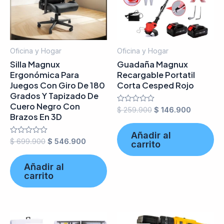
Oficina y Hogar
Oficina y Hogar
Silla Magnux
Guadaña Magnux
Ergonómica Para
Recargable Portatil
Juegos Con Giro De 180
Corta Cesped Rojo
Grados Y Tapizado De
Cuero Negro Con
Valorado
$
259.900
$
146.900
Brazos En 3D
en
0
de
Añadir al
5
Valorado
$
699.900
$
546.900
carrito
en
0
de
Añadir al
5
carrito