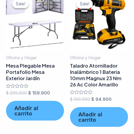
Sale!
Sale!
Sale!
Sale!
Oficina y Hogar
Oficina y Hogar
Mesa Plegable Mesa
Taladro Atornillador
Portafolio Mesa
Inalámbrico 1 Bateria
Exterior Jardín
10mm Magnux 23 Nm
26 Ac Color Amarillo
Valorado
$
299.900
$
159.900
en
Valorado
$
199.900
$
94.900
0
en
de
Añadir al
0
5
de
carrito
Añadir al
5
carrito