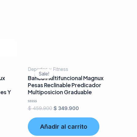
Deportes y Fitness
Sale!
Sale!
ux
Banco Multifuncional Magnux
Pesas Reclinable Predicador
es Y
Multiposicion Graduable
Valorado
$
459.900
$
349.900
en
0
de
Añadir al carrito
5