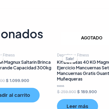
cionados
AGOTADO
y Fitness
Deportes y Fitness
Sale!
Sale!
n Magnux Saltarin Brinca
Kit De Pesas 40 KG Magn
Grande Capacidad 300kg
Ejercicio Mancuernas Set
Mancuernas Gratis Guant
Muñequeras
900
$
1.099.900
Valorado
$
259.900
$
189.900
dir al carrito
en
0
de
Leer más
5