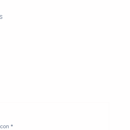
S
 con
*