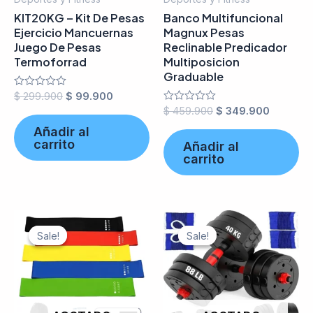
KIT20KG – Kit De Pesas
Banco Multifuncional
Ejercicio Mancuernas
Magnux Pesas
Juego De Pesas
Reclinable Predicador
Termoforrad
Multiposicion
Graduable
Valorado
$
299.900
$
99.900
en
Valorado
$
459.900
$
349.900
0
en
de
Añadir al
0
5
de
carrito
Añadir al
5
carrito
Sale!
Sale!
Sale!
Sale!