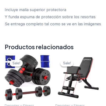
Incluye malla superior protectora
Y funda espuma de protección sobre los resortes
Se entrega completo tal como se ve en las imágenes
Productos relacionados
Sale!
Sale!
Sale!
Sale!
Deportes y Fitness
Deportes y Fitness