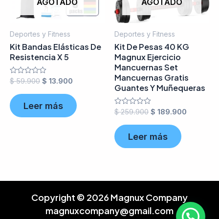
AGOTADO
AGOTADO
Deportes y Fitness
Deportes y Fitness
Kit Bandas Elásticas De
Kit De Pesas 40 KG
Resistencia X 5
Magnux Ejercicio
Mancuernas Set
Mancuernas Gratis
Valorado
$
59.900
$
13.900
Guantes Y Muñequeras
en
0
de
Leer más
5
Valorado
$
259.900
$
189.900
en
0
de
Leer más
5
Copyright © 2026 Magnux Company
magnuxcompany@gmail.com