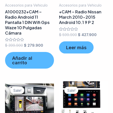
Accesorios para Vehiculo
Accesorios para Vehiculo
A1000232+CAM –
+CAM – Radio Nissan
Radio Android 11
March 2010-2015
Pantalla 1 DIN Wifi Gps
Android 10.1 9 P 2
Waze 10 Pulgadas
Cámara
Valorado
$
599.900
$
427.900
en
0
Valorado
$
399.900
$
279.900
de
Leer más
en
5
0
de
Añadir al
5
carrito
Sale!
Sale!
Sale!
Sale!