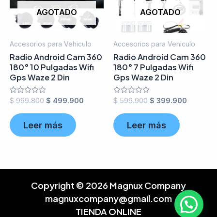
AGOTADO
AGOTADO
Accesorios para Vehiculo
Accesorios para Vehiculo
Radio Android Cam 360
Radio Android Cam 360
180° 10 Pulgadas Wifi
180° 7 Pulgadas Wifi
Gps Waze 2 Din
Gps Waze 2 Din
Valorado
$
999.800
$
499.900
Valorado
$
599.900
$
399.900
en
en
0
0
de
de
Leer más
Leer más
5
5
Copyright © 2026 Magnux Company
magnuxcompany@gmail.com
TIENDA ONLINE