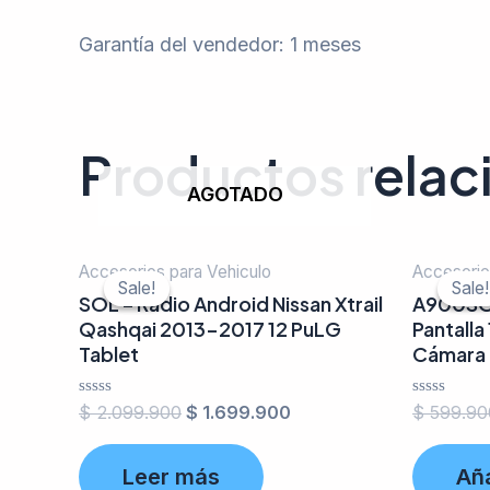
Garantía del vendedor: 1 meses
Productos rela
AGOTADO
Accesorios para Vehiculo
Accesorio
Sale!
Sale!
Sale!
Sale!
SOL – Radio Android Nissan Xtrail
A900SOL
Qashqai 2013-2017 12 PuLG
Pantalla
Tablet
Cámara
Valorado
Valorado
$
2.099.900
$
1.699.900
$
599.90
en
en
0
0
de
de
Leer más
Aña
5
5