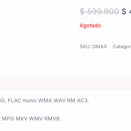
$
599.900
$
Agotado
SKU:
DMAX
Categor
 OGG, FLAC mono WMA WAV RM AC3.
MOV MPG MKV WMV RMVB.