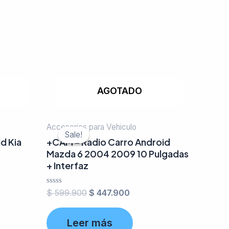
AGOTADO
Accesorios para Vehiculo
Sale!
Sale!
d Kia
+CAM – Radio Carro Android
Mazda 6 2004 2009 10 Pulgadas
+ Interfaz
Valorado
$
599.900
$
447.900
en
0
de
Leer más
5