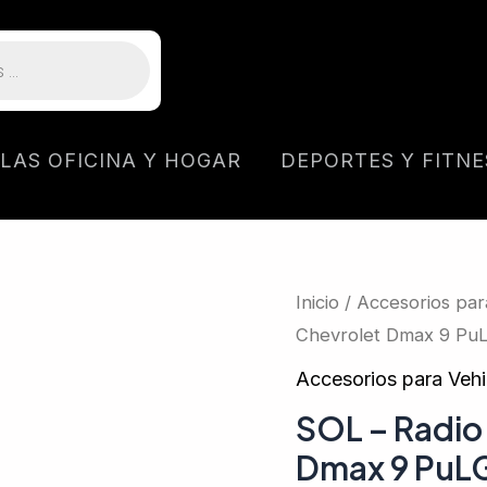
LLAS OFICINA Y HOGAR
DEPORTES Y FITNE
Inicio
/
Accesorios par
Chevrolet Dmax 9 PuL
Accesorios para Vehi
SOL – Radio
Dmax 9 PuLG