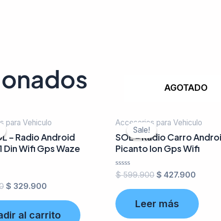
cionados
AGOTADO
s para Vehiculo
Accesorios para Vehiculo
Sale!
Sale!
 – Radio Android
SOL – Radio Carro Androi
 1 Din Wifi Gps Waze
Picanto Ion Gps Wifi
Valorado
$
599.900
$
427.900
en
0
$
329.900
0
de
Leer más
5
dir al carrito