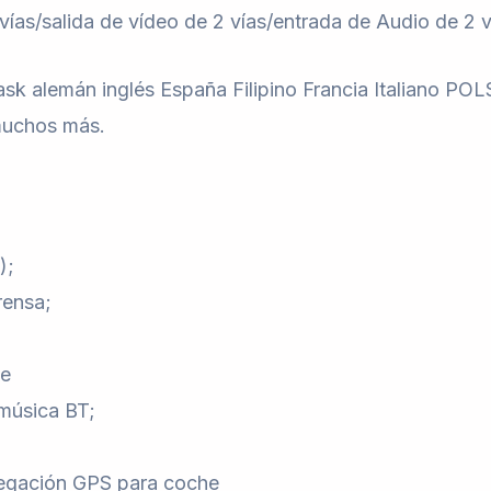
 vías/salida de vídeo de 2 vías/entrada de Audio de 2 
k alemán inglés España Filipino Francia Italiano P
muchos más.
);
rensa;
he
 música BT;
vegación GPS para coche